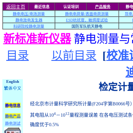
返回主页
最近信息
认证培训
产品服务
静
静电电压/
电场
测量
静电电荷量/
表面电荷
测量
导
电
静电放电发生器
ESD抗扰度、敏感度试验
科研院校
静电测量
国防军队
航天
静电
新标准新仪器
静电测量与
目录
以前目录
[
校准
迪
English
检定计
经北京市计量科学研究所计量(F204字第B0066号
静电信息
4
12
其电阻从10
－10
量程测量误差 在各电压测试条件
静电产品
静电测试
确度优于0.5%