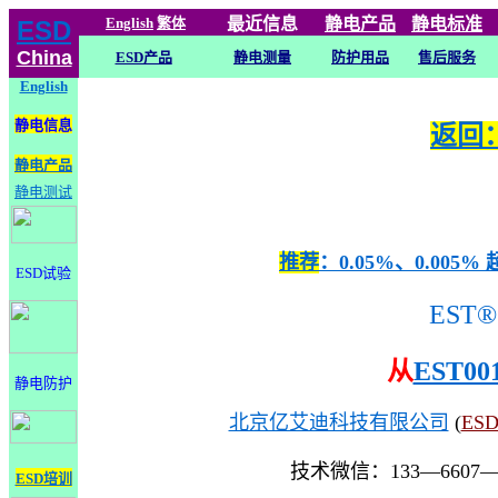
English
繁体
最近信息
静电
产品
静电标准
ESD
China
ESD产品
静电测量
防护用品
售后服务
English
静电信息
返回：
静电产品
静电测试
推荐
：0.05%、0.0
ESD试验
EST®
从
EST00
静电防护
北京亿艾迪科技有限公司
(
ES
技术微信：133—6607
ESD培训