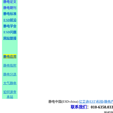
静电论文
静电期刊
静电标准
ESD前沿
静电学会
ESD问题
网站链接
静电应用
静电吸附
静电分选
大气静电
如何速查
本站
静电中国(ESD-china)
亿艾迪(EST)科技(静电
联系我们
：
010-6358.0
版权