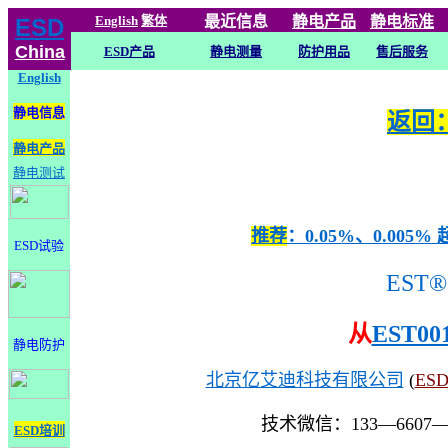
English
繁体
最近信息
静电
产品
静电标准
ESD
China
ESD产品
静电测量
防护用品
售后服务
English
静电信息
返回：
静电产品
静电测试
推荐
：0.05%、0.0
ESD试验
EST®
从
EST00
静电防护
北京亿艾迪科技有限公司
(
ES
技术微信：133—6607
ESD培训