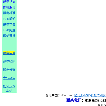
静电论文
静电期刊
静电标准
ESD前沿
静电学会
ESD问题
网站链接
静电应用
静电吸附
静电分选
大气静电
如何速查
本站
静电中国(ESD-china)
亿艾迪(EST)科技(静电
联系我们
：
010-6358.0
版权