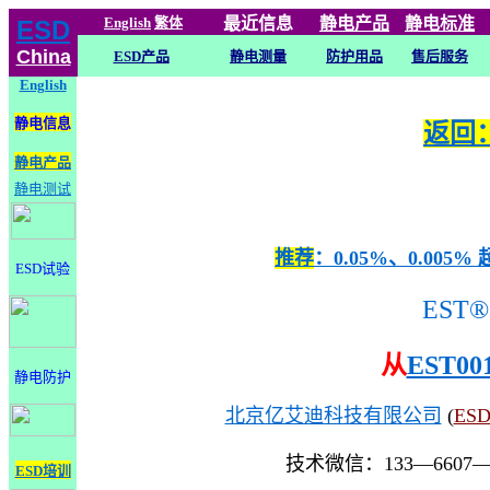
English
繁体
最近信息
静电
产品
静电标准
ESD
China
ESD产品
静电测量
防护用品
售后服务
English
静电信息
返回：
静电产品
静电测试
推荐
：0.05%、0.0
ESD试验
EST®
从
EST00
静电防护
北京亿艾迪科技有限公司
(
ES
技术微信：133—6607
ESD培训