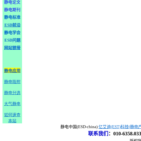
静电论文
静电期刊
静电标准
ESD前沿
静电学会
ESD问题
网站链接
静电应用
静电吸附
静电分选
大气静电
如何速查
本站
静电中国(ESD-china)
亿艾迪(EST)科技(静电
联系我们
：
010-6358.0
版权