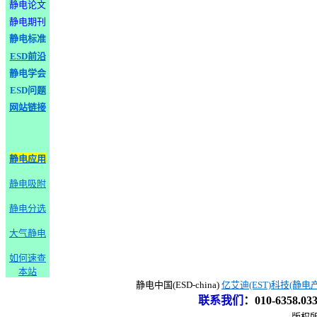
静电论文
静电期刊
静电标准
ESD前沿
静电学会
ESD问题
网站链接
静电应用
静电吸附
静电分选
大气静电
如何速查
本站
静电中国(ESD-china)
亿艾迪(EST)科技(静电
联系我们
：
010-6358.0
版权