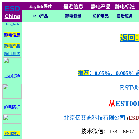
English
繁体
最近信息
静电
产品
静电标准
ESD
China
ESD产品
静电测量
防护用品
售后服务
English
静电信息
返回：
静电产品
静电测试
推荐
：0.05%、0.0
ESD试验
EST®
从
EST00
静电防护
北京亿艾迪科技有限公司
(
ES
技术微信：133—6607
ESD培训