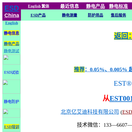
English
繁体
最近信息
静电
产品
静电标准
ESD
China
ESD产品
静电测量
防护用品
售后服务
English
静电信息
返回：
静电产品
静电测试
推荐
：0.05%、0.0
ESD试验
EST®
从
EST00
静电防护
北京亿艾迪科技有限公司
(
ES
技术微信：133—6607
ESD培训