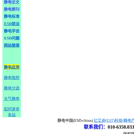
静电论文
静电期刊
静电标准
ESD前沿
静电学会
ESD问题
网站链接
静电应用
静电吸附
静电分选
大气静电
如何速查
本站
静电中国(ESD-china)
亿艾迪(EST)科技(静电
联系我们
：
010-6358.0
版权