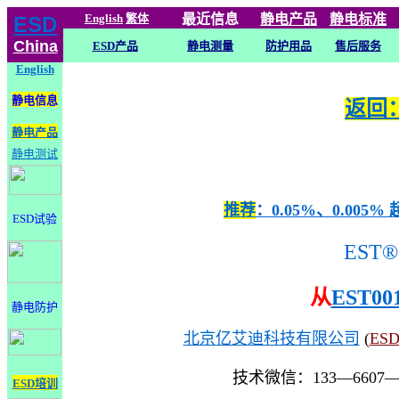
English
繁体
最近信息
静电
产品
静电标准
ESD
China
ESD产品
静电测量
防护用品
售后服务
English
静电信息
返回：
静电产品
静电测试
推荐
：0.05%、0.0
ESD试验
EST®
从
EST00
静电防护
北京亿艾迪科技有限公司
(
ES
技术微信：133—6607
ESD培训