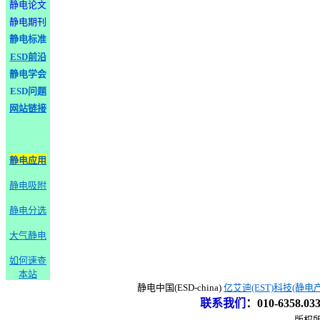
静电论文
静电期刊
静电标准
ESD前沿
静电学会
ESD问题
网站链接
静电应用
静电吸附
静电分选
大气静电
如何速查
本站
静电中国(ESD-china)
亿艾迪(EST)科技(静电
联系我们
：
010-6358.0
版权