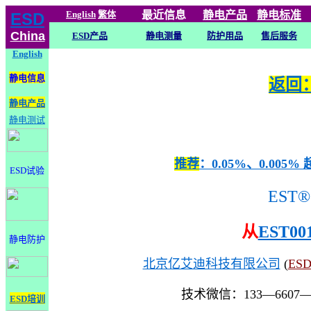
English
繁体
最近信息
静电
产品
静电标准
ESD
China
ESD产品
静电测量
防护用品
售后服务
English
静电信息
返回：
静电产品
静电测试
推荐
：0.05%、0.0
ESD试验
EST®
从
EST00
静电防护
北京亿艾迪科技有限公司
(
ES
技术微信：133—6607
ESD培训