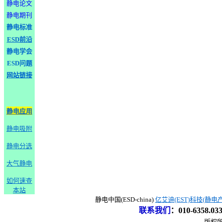
静电论文
静电期刊
静电标准
ESD前沿
静电学会
ESD问题
网站链接
静电应用
静电吸附
静电分选
大气静电
如何速查
本站
静电中国(ESD-china)
亿艾迪(EST)科技(静电
联系我们
：
010-6358.0
版权