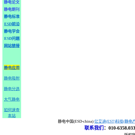
静电论文
静电期刊
静电标准
ESD前沿
静电学会
ESD问题
网站链接
静电应用
静电吸附
静电分选
大气静电
如何速查
本站
静电中国(ESD-china)
亿艾迪(EST)科技(静电
联系我们
：
010-6358.0
版权