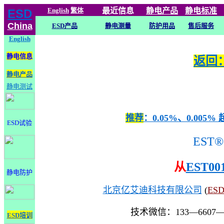
English
繁体
最近信息
静电
产品
静电标准
ESD
China
ESD产品
静电测量
防护用品
售后服务
English
静电信息
返回：
静电产品
静电测试
推荐
：0.05%、0.0
ESD试验
EST®
从
EST00
静电防护
北京亿艾迪科技有限公司
(
ES
技术微信：133—6607
ESD培训