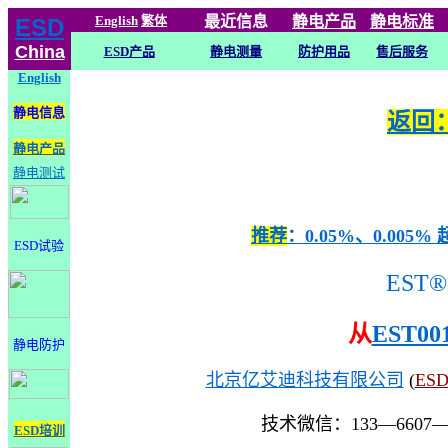
English
繁体
最近信息
静电
产品
静电标准
ESD
China
ESD产品
静电测量
防护用品
售后服务
English
静电信息
返回：
静电产品
静电测试
推荐
：0.05%、0.0
ESD试验
EST®
从
EST00
静电防护
北京亿艾迪科技有限公司
(
ES
技术微信：133—6607
ESD培训