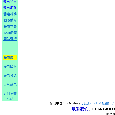
静电论文
静电期刊
静电标准
ESD前沿
静电学会
ESD问题
网站链接
静电应用
静电吸附
静电分选
大气静电
如何速查
本站
静电中国(ESD-china)
亿艾迪(EST)科技(静电
联系我们
：
010-6358.0
版权