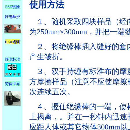
使用方法
ESD试验
静电防护
１、随机采取四块样品（经
为
250mm
×
300mm
，并把一端
ESD培训
２、将绝缘棒插入缝好的套
产生皱折。
静电标准
３、双手持缠有标准布的摩
方摩擦样品（注意不应使摩擦
劳保世界
次连续五次。
４、握住绝缘棒的一端，使
上揭离，。并在一秒钟内迅速
应距人体或其它物体
300mm
以