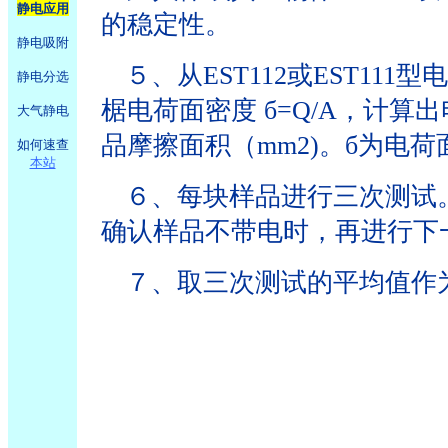
静电应用
的稳定性。
静电吸附
５、从
EST112
或
EST111
型电
静电分选
椐电荷面密度
б
=Q/A
，计算出
大气静电
品摩擦面积（
mm
2
)
。б为电荷
如何速查
本站
６、每块样品进行三次测试
确认样品不带电时，再进行下
７、取三次测试的平均值作