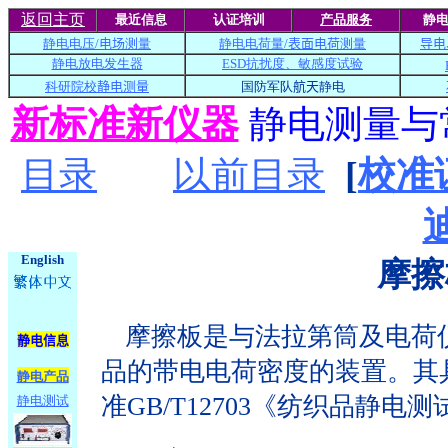
返回主页
最近信息
认证培训
产品服务
静
静电电压/
电场
测量
静电电荷量/
表面电荷
测量
导
电
静电放电发生器
ESD抗扰度、敏感度试验
科研院校
静电测量
国防军队
航天
静电
新标准新仪器
静电测量与
目录
以前目录
[
校准
迪
English
摩擦
摩擦板是与法拉第筒及电荷
静电信息
品的带电电荷密度的装置。其
静电产品
准
GB/T12703
《纺织品静电测
静电测试