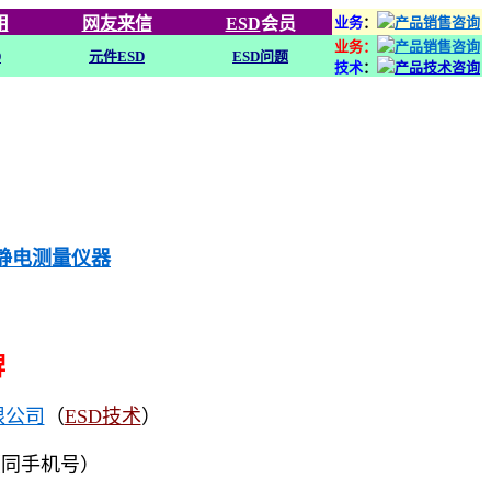
用
网友来信
ESD
会员
业务
：
业务：
D
元件ESD
ESD问题
技术
：
列静电测量仪器
牌
限公司
（
ESD技术
）
（同手机号）