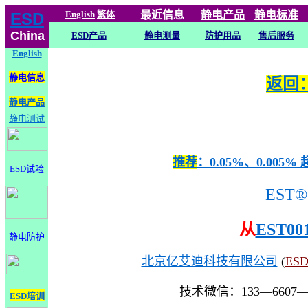
English
繁体
最近信息
静电
产品
静电标准
ESD
China
ESD产品
静电测量
防护用品
售后服务
English
静电信息
返回：
静电产品
静电测试
推荐
：0.05%、0.0
ESD试验
EST®
从
EST00
静电防护
北京亿艾迪科技有限公司
(
ES
技术微信：133—6607
ESD培训