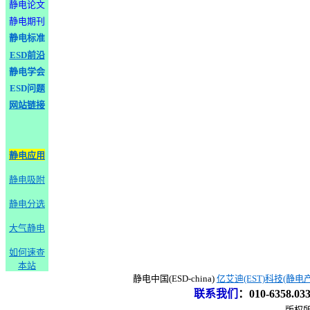
静电论文
静电期刊
静电标准
ESD前沿
静电学会
ESD问题
网站链接
静电应用
静电吸附
静电分选
大气静电
如何速查
本站
静电中国(ESD-china)
亿艾迪(EST)科技(静电
联系我们
：
010-6358.0
版权