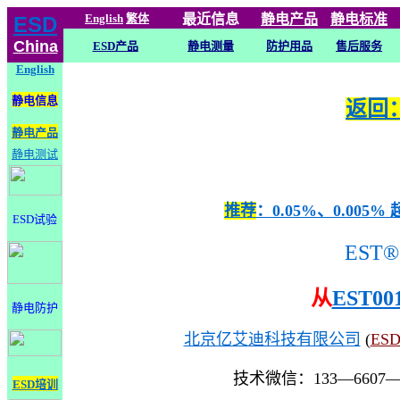
English
繁体
最近信息
静电
产品
静电标准
ESD
China
ESD产品
静电测量
防护用品
售后服务
English
静电信息
返回：
静电产品
静电测试
推荐
：0.05%、0.0
ESD试验
EST®
从
EST00
静电防护
北京亿艾迪科技有限公司
(
ES
技术微信：133—6607
ESD培训