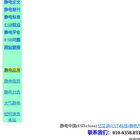
静电论文
静电期刊
静电标准
ESD前沿
静电学会
ESD问题
网站链接
静电应用
静电吸附
静电分选
大气静电
如何速查
本站
静电中国(ESD-china)
亿艾迪(EST)科技(静电
联系我们
：
010-6358.0
版权