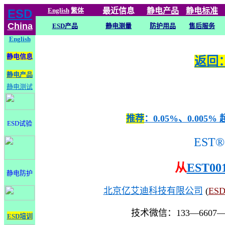
English
繁体
最近信息
静电
产品
静电标准
ESD
China
ESD产品
静电测量
防护用品
售后服务
English
静电信息
返回：
静电产品
静电测试
推荐
：0.05%、0.0
ESD试验
EST®
从
EST00
静电防护
北京亿艾迪科技有限公司
(
ES
技术微信：133—6607
ESD培训