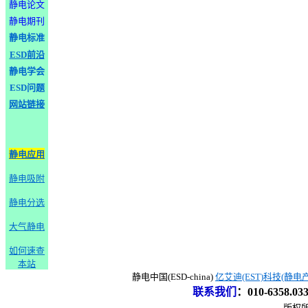
静电论文
静电期刊
静电标准
ESD前沿
静电学会
ESD问题
网站链接
静电应用
静电吸附
静电分选
大气静电
如何速查
本站
静电中国(ESD-china)
亿艾迪(EST)科技(静电
联系我们
：
010-6358.0
版权