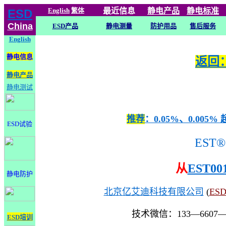
English
繁体
最近信息
静电
产品
静电标准
ESD
China
ESD产品
静电测量
防护用品
售后服务
English
静电信息
返回：
静电产品
静电测试
推荐
：0.05%、0.0
ESD试验
EST®
从
EST00
静电防护
北京亿艾迪科技有限公司
(
ES
技术微信：133—6607
ESD培训