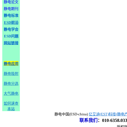
静电论文
静电期刊
静电标准
ESD前沿
静电学会
ESD问题
网站链接
静电应用
静电吸附
静电分选
大气静电
如何速查
本站
静电中国(ESD-china)
亿艾迪(EST)科技(静电
联系我们
：
010-6358.0
版权