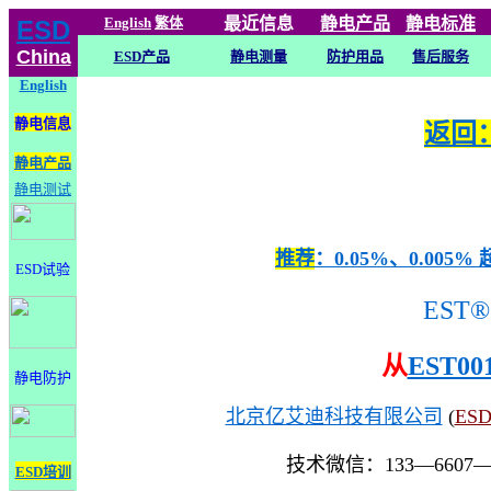
English
繁体
最近信息
静电
产品
静电标准
ESD
China
ESD产品
静电测量
防护用品
售后服务
English
静电信息
返回：
静电产品
静电测试
推荐
：0.05%、0.0
ESD试验
EST®
从
EST00
静电防护
北京亿艾迪科技有限公司
(
ES
技术微信：133—6607
ESD培训