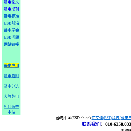
静电论文
静电期刊
静电标准
ESD前沿
静电学会
ESD问题
网站链接
静电应用
静电吸附
静电分选
大气静电
如何速查
本站
静电中国(ESD-china)
亿艾迪(EST)科技(静电
联系我们
：
010-6358.0
版权