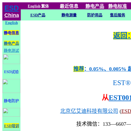
English
繁体
最近信息
静电
产品
静电标准
ESD
China
ESD产品
静电测量
防护用品
售后服务
English
静电信息
返回：
静电产品
静电测试
推荐
：0.05%、0.0
ESD试验
EST®
从
EST00
静电防护
北京亿艾迪科技有限公司
(
ES
技术微信：133—6607
ESD培训