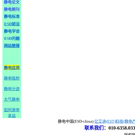
静电论文
静电期刊
静电标准
ESD前沿
静电学会
ESD问题
网站链接
静电应用
静电吸附
静电分选
大气静电
如何速查
本站
静电中国(ESD-china)
亿艾迪(EST)科技(静电
联系我们
：
010-6358.0
版权