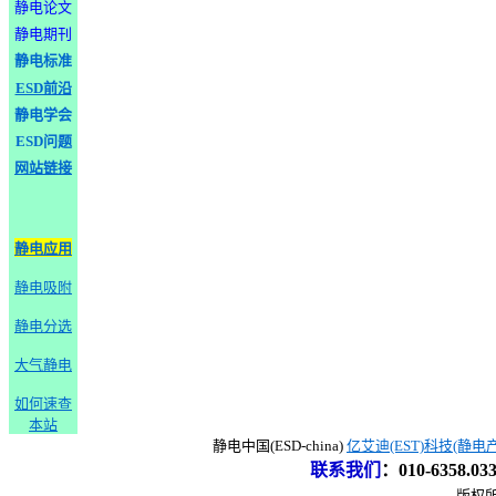
静电论文
静电期刊
静电标准
ESD前沿
静电学会
ESD问题
网站链接
静电应用
静电吸附
静电分选
大气静电
如何速查
本站
静电中国(ESD-china)
亿艾迪(EST)科技(静电
联系我们
：
010-6358.0
版权