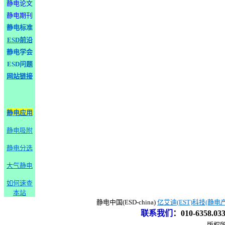
静电论文
静电期刊
静电标准
ESD前沿
静电学会
ESD问题
网站链接
静电应用
静电吸附
静电分选
大气静电
如何速查
本站
静电中国(ESD-china)
亿艾迪(EST)科技(静电
联系我们
：
010-6358.0
版权