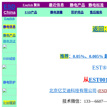
English
繁体
最近信息
静电
产品
静电标准
ESD
China
ESD产品
静电测量
防护用品
售后服务
English
静电信息
返回：
静电产品
静电测试
推荐
：0.05%、0.0
ESD试验
EST®
从
EST00
静电防护
北京亿艾迪科技有限公司
(
ES
技术微信：133—6607
ESD培训