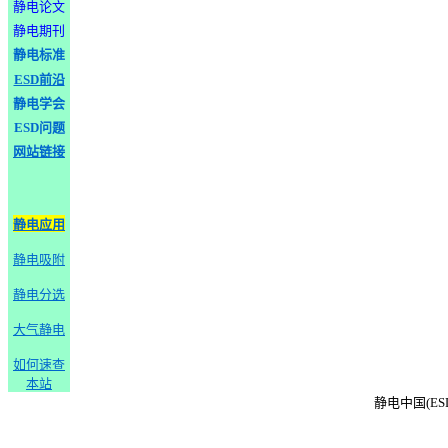
静电论文
静电期刊
静电标准
ESD前沿
静电学会
ESD问题
网站链接
静电应用
静电吸附
静电分选
大气静电
如何速查
本站
静电中国(ESD-