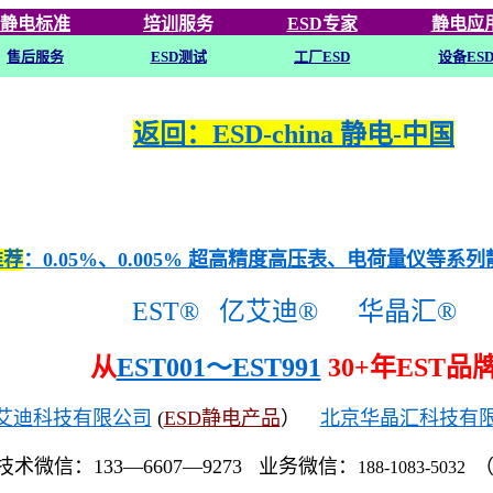
静电标准
培训
服务
ESD专家
静电应
售后服务
ESD
测试
工厂ESD
设备ES
返回：ESD-china 静电-中国
推荐
：0.05%、0.005% 超高精度高压表、电荷量仪等系
EST®
亿艾迪®
华晶汇®
从
EST001～EST991
30+年EST品
艾迪科技有限公司
(
ESD静电产品
）
北京华晶汇科技有
技术微信：133—6607—9273 业务微信：
188-1083-5032