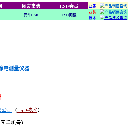
用
网友来信
ESD
会员
业务
：
业务：
D
元件ESD
ESD问题
技术
：
列静电测量仪器
牌
限公司
（
ESD技术
）
（同手机号）