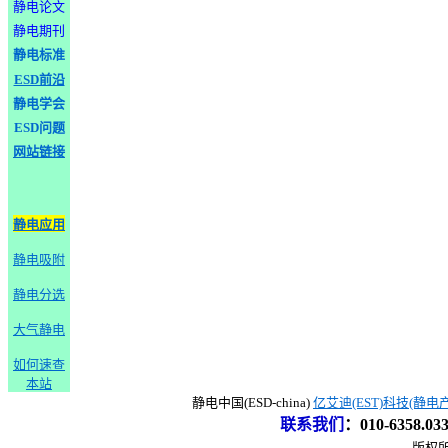
静电论文
静电期刊
静电标准
ESD前沿
静电学会
ESD问题
网站链接
静电应用
静电吸附
静电分选
大气静电
如何速查
本站
静电中国(ESD-china)
亿艾迪(EST)科技(静电
联系我们
：
010-6358.0
版权