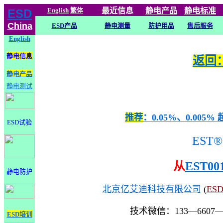
English
繁体
最近信息
静电
产品
静电标准
ESD
China
ESD产品
静电测量
防护用品
售后服务
English
静电信息
返回：
静电产品
静电测试
推荐
：0.05%、0.0
ESD试验
EST®
从
EST00
静电防护
北京亿艾迪科技有限公司
(
ES
技术微信：133—6607
ESD培训