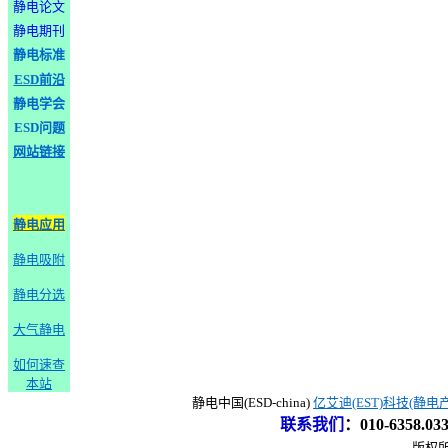
静电论文
静电期刊
静电标准
ESD前沿
静电学会
ESD问题
网站链接
静电应用
静电吸附
静电分选
大气静电
如何速查
本站
静电中国(ESD-china)
亿艾迪(EST)科技(静电
联系我们
：
010-6358.0
版权