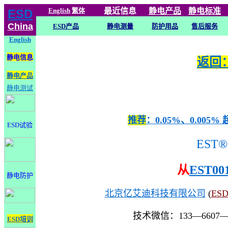
English
繁体
最近信息
静电
产品
静电标准
ESD
China
ESD产品
静电测量
防护用品
售后服务
English
静电信息
返回：
静电产品
静电测试
推荐
：0.05%、0.0
ESD试验
EST®
从
EST00
静电防护
北京亿艾迪科技有限公司
(
ES
技术微信：133—6607
ESD培训