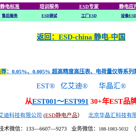
静电标准
培训
服务
ESD专家
静电应
售后服务
ESD
测试
工厂ESD
设备ES
返回：ESD-china 静电-中国
推荐
：0.05%、0.005% 超高精度高压表、电荷量仪等系
EST®
亿艾迪®
华晶汇®
从
EST001～EST991
30+年EST品
艾迪科技有限公司
(
ESD静电产品
）
北京华晶汇科技有
技术微信：133—6607—9273 业务微信：
188-1083-5032