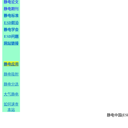
静电论文
静电期刊
静电标准
ESD前沿
静电学会
ESD问题
网站链接
静电应用
静电吸附
静电分选
大气静电
如何速查
本站
静电中国(ESD-