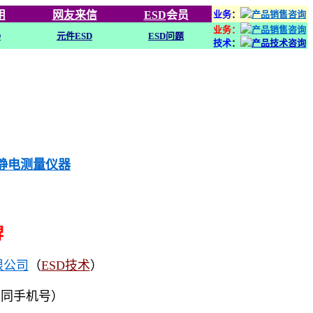
用
网友来信
ESD
会员
业务
：
业务：
D
元件ESD
ESD问题
技术
：
列静电测量仪器
牌
限公司
（
ESD技术
）
（同手机号）